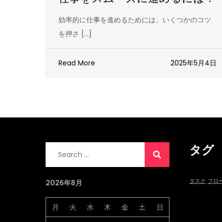
効率的に仕事を進めるためには、いくつかのコツ
を押さ […]
Read More
2025年5月4日
タグ
Search
for:
タスク
フロ
2026年8月
月
火
水
木
金
土
日